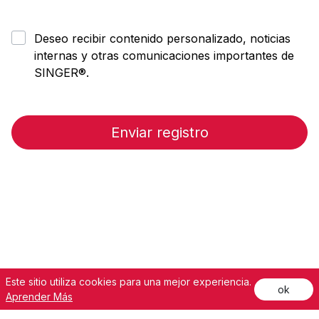
Deseo recibir contenido personalizado, noticias
internas y otras comunicaciones importantes de
SINGER®.
Enviar registro
Este sitio utiliza cookies para una mejor experiencia.
ok
©2026 The Singer Company Limited S.a.r.l. Todos los derechos
Aprender Más
reservados. SINGER y el diseño de la “S” en forma de cameo son
marcas registradas de The Singer Company Limited S.a.r.l. |
Políticas