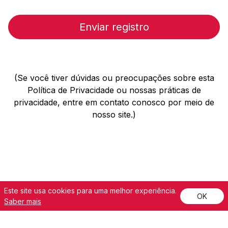
Enviar registro
(Se você tiver dúvidas ou preocupações sobre esta
Política de Privacidade ou nossas práticas de
privacidade, entre em contato conosco por meio de
nosso site.)
Este site usa cookies para uma melhor experiência.
OK
©2026 The Singer Company Limited S.a.r.l. Todos os direitos
Saber mais
reservados.SINGER e o design do “S” em forma de broche são marcas
(open
registradas da The Singer Company Limited S.a.r.l. |
Termos de Uso
|
(opens in a new tab)
Privacidade e Segurança